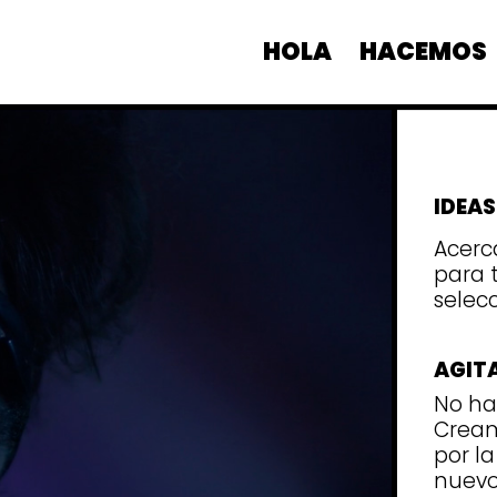
HOLA
HACEMOS
IDEAS
Acerc
para 
selecc
AGIT
No ha
Cream
por l
nuevo